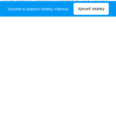
v roku 2014)
Vytvoriť stránky
Vytvorte si webové stránky zdarma!
14.07.2020
Revitalizácia verejných priestranstiev v obci Šarbov.