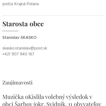
pošta Krajná Poľana
Starosta obce
Stanislav SKASKO
skasko.stanislav@post.sk
+421 907 940 167
Zaujímavosti
Muzička oKislila volebný výsledok v
obci Šarbov (okr. Svidník, 11 obyvateľov