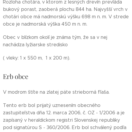
Rozloha chotára, v ktorom z lesných drevín prevláda
bukový porast, zaoberá plochu 844 ha. Najvyšší vrch v
chotári obce má nadmorskú výšku 698 m n. m. V strede
obce je nadmorská výška 450 m n. m.
Obec v blízkom okolí je známa tým, že sa v nej
nachádza lyžiarske stredisko
( vleky: 1 x 550 m, 1 x 200 m).
Erb obce
V modrom štíte na zlatej päte strieborná fľaša.
Tento erb bol prijatý uznesením obecného
zastupiteľstva dňa 12. marca 2006, č. OZ - 1/2006 a je
zapísaný v heraldickom registri Slovenskej republiky
pod signatúrou S - 360/2006. Erb bol schválený podľa