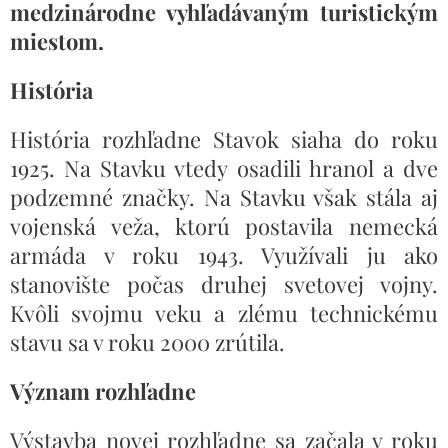
medzinárodne vyhľadávaným turistickým
miestom.
História
História rozhľadne Stavok siaha do roku
1925. Na Stavku vtedy osadili hranol a dve
podzemné značky. Na Stavku však stála aj
vojenská veža, ktorú postavila nemecká
armáda v roku 1943. Využívali ju ako
stanovište počas druhej svetovej vojny.
Kvôli svojmu veku a zlému technickému
stavu sa v roku 2000 zrútila.
Význam rozhľadne
Výstavba novej rozhľadne sa začala v roku